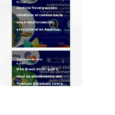
10 mar
Justicia fiscal y acción
climática: el camino hacia
una transformación
estructural en América
Latina y el Caribe
Guilherme Novaes
6 mar
IFSS Brasil 2025: qual o
nível de alinhamento das
finanças estaduais com a
ação climática?