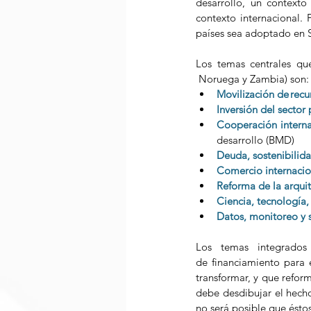
desarrollo, un contexto
contexto internacional.
países sea adoptado en S
Los temas centrales que
 Noruega y Zambia) son:
Movilización de recu
Inversión del sector 
Cooperación interna
desarrollo (BMD) 
Deuda, sostenibilida
Comercio internacio
Reforma de la arquit
Ciencia, tecnología,
Datos, monitoreo y 
Los temas integrado
de financiamiento para e
transformar, y que refor
debe desdibujar el hecho
no será posible que éstos