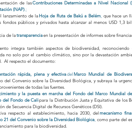
entación de las
Contribuciones Determinadas a Nivel Nacional (
tación (NAP)
.; 
l lanzamiento de la 
Hoja de Ruta de Bakú a Belém
,
 que hace un l
os fondos públicos y privados hasta alcanzar al menos USD 1,3 bil
ia de la 
transparencia
en la presentación de informes sobre financia
ento integra también aspectos de biodiversidad, reconociendo
ada no solo por el cambio climático, sino por la devastación ambien
.  Al respecto el documento:  
ntación rápida, plena y efectiva 
del 
Marco Mundial de Biodiver
o del Convenio sobre la Diversidad Biológica, y subraya la urgenc
provenientes de todas las fuentes. 
cimiento y la puesta en marcha del Fondo del Marco Mundial de B
o del Fondo de Cali
para la Distribución Justa y Equitativa de los B
ón de Secuencia Digital de Recursos Genéticos (DSI). 
iva respecto al establecimiento, hacia 2030, del
mecanismo fina
ulo 21 del Convenio sobre la Diversidad Biológica
, 
como parte del esf
anciamiento para la biodiversidad. 