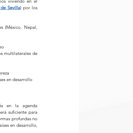
os viviendo en el 
e Sevilla
) por los 
s (México, Nepal, 
eo 
s multilaterales de 
breza 
ses en desarrollo 
s en la agenda 
rá suficiente para 
ormas profundas no 
ses en desarrollo, 