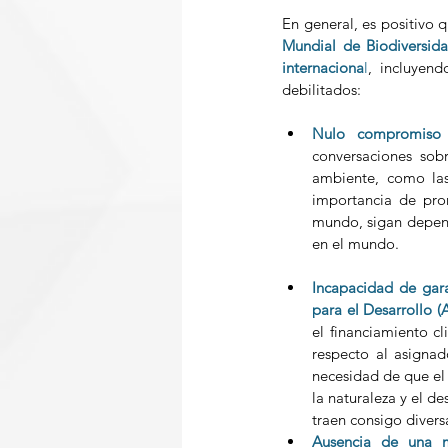
En general, es positivo
Mundial de Biodiversi
internaciona
l
, incluyend
debilitados: 
Nulo compromiso p
conversaciones sobr
ambiente, como las
importancia de prom
mundo, sigan depend
en el mundo.  
Incapacidad de garan
para el Desarrollo 
el financiamiento cl
respecto al asignad
necesidad de que el 
la naturaleza y el d
traen consigo diver
Ausencia de una m