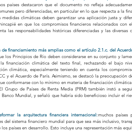
os países destacaron que el documento no refleja adecuadament
munes pero diferenciadas, en particular en lo que respecta a la fina
s medidas climáticas deben garantizar una aplicación justa y difer
 hincapié en que los compromisos financieros relacionados con el
ta las responsabilidades históricas diferenciadas y las diversas 
de financiamiento más amplias como el artículo 2.1.c. del Acuerdo
ue los Principios de Río deben considerarse en su conjunto y lamen
la financiación climática del texto final, rechazando el bajo ni
ción climática, especialmente teniendo en cuenta los compromisos
y el Acuerdo de París. Asimismo, se destacó la preocupación de 
que conformarse con lo mínimo en materia de financiación climática,
. El Grupo de Países de Renta Media (PRM) también instó a segui
 Banco Mundial, y señaló que habría sido beneficioso incluir el ries
ormar la arquitectura financiera internacional:
muchos países p
es del sistema financiero mundial para que sea más inclusivo, transp
 los países en desarrollo. Esto incluye una representación más equit