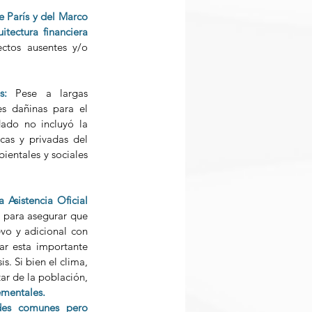
 París y del Marco 
itectura financiera 
ctos ausentes y/o 
s: 
Pese a largas 
s dañinas para el 
ado no incluyó la 
as y privadas del 
entales y sociales 
Asistencia Oficial 
 para asegurar que 
vo y adicional con 
r esta importante 
. Si bien el clima, 
ar de la población, 
ementales.
des comunes pero 