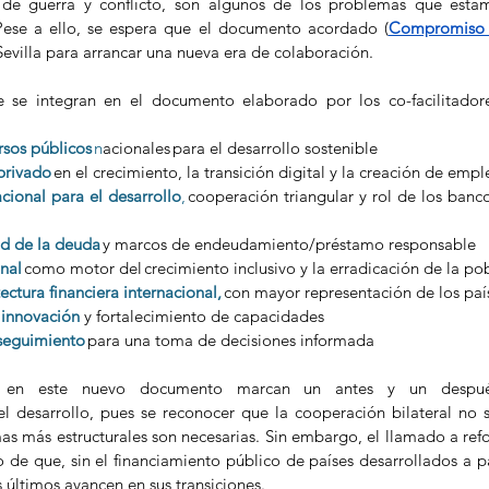
 de guerra y conflicto, son algunos de los problemas que estam
 Pese a ello, se espera que el documento acordado (
Compromiso d
evilla para arrancar una nueva era de colaboración.  
 se integran en el documento elaborado por los co-facilitadore
 
rsos públicos 
n
acionales para el desarrollo sostenible 
privado 
en el crecimiento, la transición digital y la creación de empl
cional para el desarrollo
,
 cooperación triangular y rol de los banco
d de la deuda 
y marcos de endeudamiento/préstamo responsable 
nal 
como motor del crecimiento inclusivo y la erradicación de la po
ectura financiera internacional,
 con mayor representación de los paí
 innovación
 y fortalecimiento de capacidades 
seguimiento 
para una toma de decisiones informada 
s en este nuevo documento marcan un antes y un despué
l desarrollo, pues se reconocer que la cooperación bilateral no se
mas más estructurales son necesarias. Sin embargo, el llamado a ref
 de que, sin el financiamiento público de países desarrollados a paí
 últimos avancen en sus transiciones.  