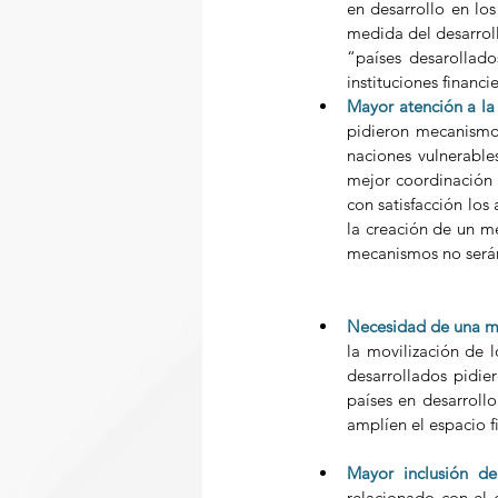
en desarrollo en lo
medida del desarroll
“países desarollad
instituciones financi
Mayor atención a la 
pidieron mecanismos
naciones vulnerable
mejor coordinación e
con satisfacción los 
la creación de un m
mecanismos no serán s
Necesidad de una may
la movilización de l
desarrollados pidier
países en desarrollo
amplíen el espacio fi
Mayor inclusión d
relacionado con el 