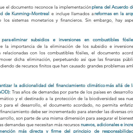
 que el documento reconoce la implementación
plena del Acuerdo de
dad de Kunming–Montreal
e incluye llamados a 
reformas en la arqu
o los sistemas monetarios y financieros. Sin embargo, hay aspe
ara eliminar subsidios e inversiones en combustibles fósile
e la importancia de la eliminación de los subsidio e inversione
 relacionadas con los combustibles fósiles, el documento acord
over dicha eliminación, perpetuando así que las finanzas públic
iendo de recursos finitos que han causado grandes problemas ambi
tizar la adicionalidad del financiamiento climático más allá de la 
(AOD):
 Tras años de demandas por parte de los países en desarrollo
imático y el destinado a la protección de la biodiversidad sea nue
o para el desarrollo, el documento acordado, no permita enfatiza
financiamiento debe ser incrementado para atender las diversas crisis
esarrollo, son parte de una misma dimensión para asegurar el bienest
sas demandas que necesitan más recursos 
nuevos, adicionales e incr
ención más directa y firme del principio de responsabilida