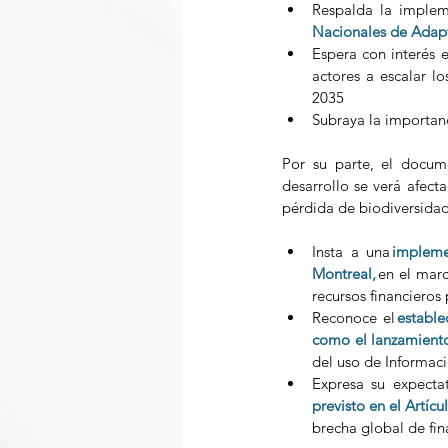
Respalda la implem
Nacionales de Adap
Espera con interés e
actores a escalar l
2035 
Subraya la importanc
Por su parte, el docum
desarrollo se verá afect
pérdida de biodiversidad
Insta a una 
impleme
Montreal,
en el marc
recursos financieros 
Reconoce el 
estable
como el lanzamient
del uso de Informaci
Expresa su expectat
previsto en el Artíc
brecha global de fin