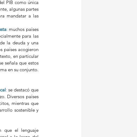
del PIB como única 
te, algunas partes 
ra mandatar a las 
usta
:
 muchos países 
cialmente para las 
 de la deuda y una 
s países acogieron 
exto, en particular 
e señala que estos 
rma en su conjunto. 
cal
: 
se destacó que 
zo. Diversos países 
itos, mientras que 
rollo sostenible y 
n que el lenguaje 
sal a lo largo del 