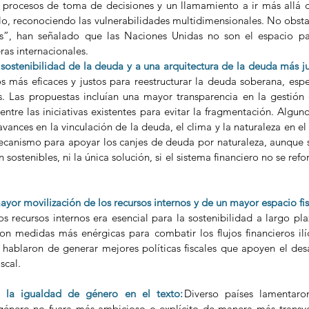
s procesos de toma de decisiones y un llamamiento a ir más allá 
o, reconociendo las vulnerabilidades multidimensionales. 
No obstan
os”, han señalado que las Naciones Unidas no son el espacio pa
eras internacionales.
sostenibilidad de la deuda y a una arquitectura de la deuda más j
 más eficaces y justos para reestructurar la deuda soberana, espe
s. Las propuestas incluían una mayor transparencia en la gestión
ntre las iniciativas existentes para evitar la fragmentación. Alguno
avances en la vinculación de la deuda, el clima y la naturaleza en el t
ecanismo para apoyar los canjes de deuda por naturaleza, aunque s
ostenibles, ni la única solución, si el sistema financiero no se refo
or movilización de los recursos internos y de un mayor espacio fis
os recursos internos era esencial para la sostenibilidad a largo pla
on medidas más enérgicas para combatir los flujos financieros ilíc
 hablaron de generar mejores políticas fiscales que apoyen el desar
scal. 
e la igualdad de género en el texto:
Diverso países lamentaro
género no fuera más ambicioso o explícito de manera más transver