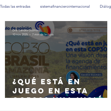
Todas las entradas
sistemafinancierointernacional
Diálog
Mujeres en las Finanzas Sostenibles
México
Notas 
Dra. Sandra Guzmán
10 nov 2025
7 min de lectura
¿Qué está en
juego en esta
COP30? Una visió
desde la agenda