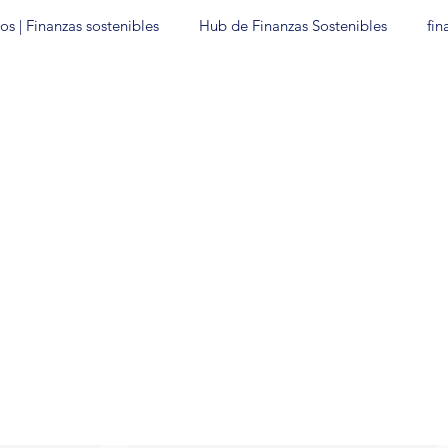
os | Finanzas sostenibles
Hub de Finanzas Sostenibles
fin
técnicas
Hoja de Ruta Bakú-Belém
SFC2025
COP30
n