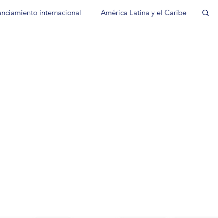
anciamiento internacional
América Latina y el Caribe
FinanzasPrivadas
COP4
Noticiasdelblog