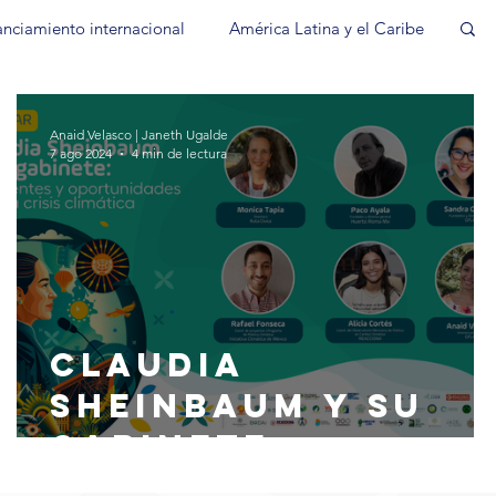
anciamiento internacional
América Latina y el Caribe
FinanzasPrivadas
COP4
Noticiasdelblog
Anaid Velasco | Janeth Ugalde
7 ago 2024
4 min de lectura
Claudia
Sheinbaum y su
gabinete:
pendientes y