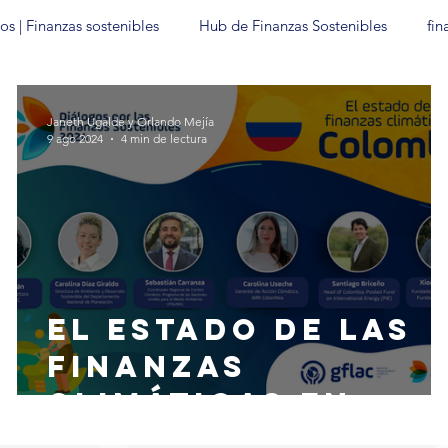
os | Finanzas sostenibles
Hub de Finanzas Sostenibles
fin
técnicas
Hoja de Ruta Bakú-Belém
SFC2025
COP30
Janeth Ugalde y Orlando Mejía
9 ago 2024
4 min de lectura
El estado de las
finanzas
climáticas en
Colombia