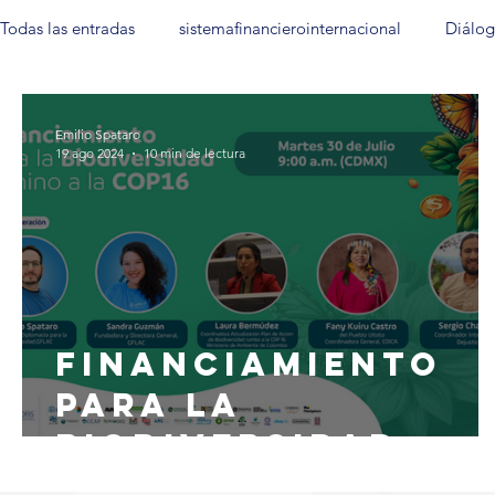
Todas las entradas
sistemafinancierointernacional
Diálog
Mujeres en las Finanzas Sostenibles
México
Notas 
Emilio Spataro
19 ago 2024
10 min de lectura
Financiamiento
para la
biodiversidad
camino a la