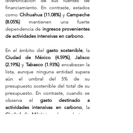
diversificación de sus fuentes de 
financiamiento. En contraste, estados 
como 
Chihuahua (11.08%)
 y 
Campeche 
(8.05%)
 mantienen una fuerte 
dependencia de 
ingresos provenientes 
de actividades intensivas en carbono
.
En el ámbito del 
gasto sostenible
, la 
Ciudad de México (4.59%)
, 
Jalisco 
(2.19%)
 y 
Tabasco (1.93%)
 encabezan la 
lista, aunque ninguna entidad supera 
aún el umbral del 5% de su 
presupuesto sostenible del total de su 
presupuesto. En contraste, cuando se 
observa el 
gasto destinado a 
actividades intensivas en carbono
, la 
Ciudad de México
 vuelve a destacar, 
esta vez como la entidad con 
mayor 
proporción de gasto a sectores 