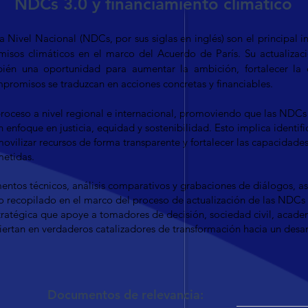
inanciamiento climático
 Nivel Nacional (NDCs, por sus siglas en inglés) son el principal 
isos climáticos en el marco del Acuerdo de París. Su actualizac
ién una oportunidad para aumentar la ambición, fortalecer la c
mpromisos se traduzcan en acciones concretas y financiables.
eso a nivel regional e internacional, promoviendo que las NDCs i
 enfoque en justicia, equidad y sostenibilidad. Esto implica identifi
ovilizar recursos de forma transparente y fortalecer las capacidades
etidas.
entos técnicos, análisis comparativos y grabaciones de diálogos, a
o recopilado en el marco del proceso de actualización de las NDCs 
estratégica que apoye a tomadores de decisión, sociedad civil, acade
ertan en verdaderos catalizadores de transformación hacia un desar
Documentos de relevancia: