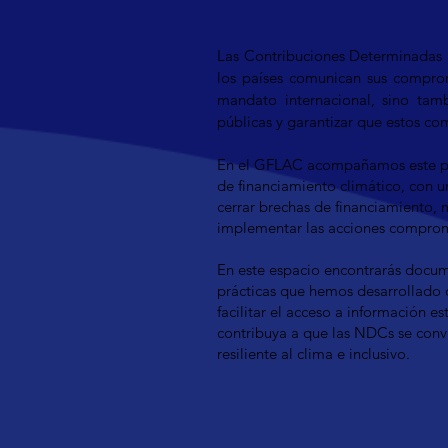
NDCs 3.0 y f
Las Contribuciones Determinadas a
los países comunican sus comprom
mandato internacional, sino tamb
públicas y garantizar que estos co
En el GFLAC acompañamos este proc
de financiamiento climático, con un
cerrar brechas de financiamiento, m
implementar las acciones comprom
En este espacio encontrarás docum
prácticas que hemos desarrollado 
facilitar el acceso a información 
contribuya a que las NDCs se convi
resiliente al clima e inclusivo.