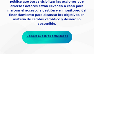
pública que busca visibilizar las acciones que
diversos actores están llevando a cabo para
mejorar el acceso, la gestión y el monitoreo del
financiamiento para alcanzar los objetivos en
materia de cambio climático y desarrollo
sostenible.
Conoce nuestras actividades
Nuestro equipo Nuestro equipo estuvo presente en
la 28ª Conferencia de las Partes de la Convención
Marco de las Naciones Unidas sobre el Cambio
Climático, que se realizó del 30 de noviembre al 12 de
diciembre en Dubái, Emiratos Árabes Unidos.
Nuestra participación