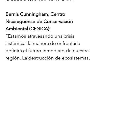
Bernis Cunningham, Centro 
Nicaragüense de Conservación 
Ambiental (CENICA):
“Estamos atravesando una crisis 
sistémica, la manera de enfrentarla 
definirá el futuro inmediato de nuestra 
región. La destrucción de ecosistemas, 
sumado a nuestra relación no natural 
con los animales son la base de 
pandemias y desastres naturales. La 
transformación sostenible que 
requiere Latinoamérica dependerá de 
la capacidad de organización e 
incidencia política ciudadana.”
Jessica Parra, Atedible / Observatorio 
Latinoamericano para la Acción 