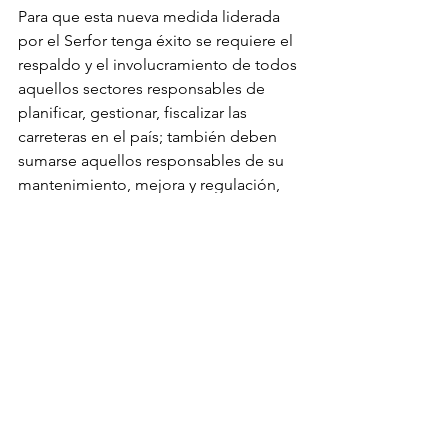
Para que esta nueva medida liderada 
por el Serfor tenga éxito se requiere el 
respaldo y el involucramiento de todos 
aquellos sectores responsables de 
planificar, gestionar, fiscalizar las 
carreteras en el país; también deben 
sumarse aquellos responsables de su 
mantenimiento, mejora y regulación, 
tanto a nivel nacional como 
subnacional. Así como sectores con 
responsabilidades regulatorias y de 
promoción de actividades 
identificadas como drivers de 
deforestación. 